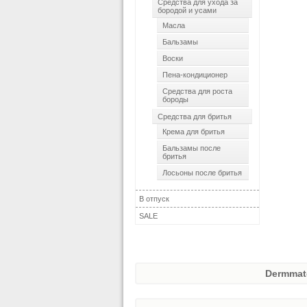
Средства для ухода за
бородой и усами
Масла
Бальзамы
Воски
Пена-кондиционер
Средства для роста
бороды
Средства для бритья
Крема для бритья
Бальзамы после
бритья
Лосьоны после бритья
В отпуск
SALE
Dermmat