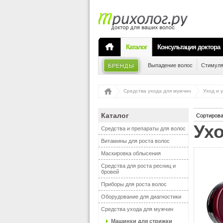
Каталог
Консультация доктора
Выпадение волос
Стимуля
БРЕНДЫ
Средства ухода для мужчин
Уход и 
Каталог
Сортирова
У
Средства и препараты для волос
Витамины для роста волос
Маскировка облысения
Средства для роста ресниц и
бровей
Приборы для роста волос
Оборудование для диагностики
Средства ухода для мужчин
Машинки для стрижки