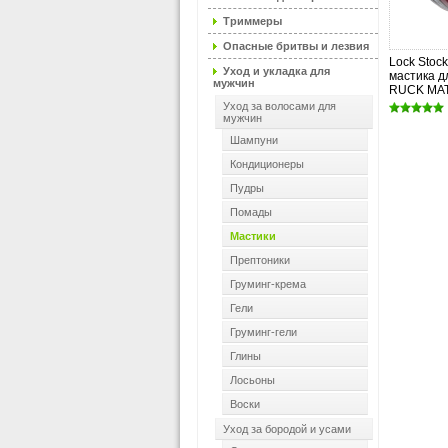
Триммеры
Опасные бритвы и лезвия
Lock Stock
Уход и укладка для
мастика д
мужчин
RUCK MA
Уход за волосами для
мужчин
Шампуни
Кондиционеры
Пудры
Помады
Мастики
Прептоники
Груминг-крема
Гели
Груминг-гели
Глины
Лосьоны
Воски
Уход за бородой и усами