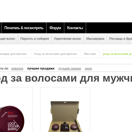
Почитать & посмотреть
Форум
Контакты
ция волос
Перхоть и себорея
Укрепление волос
Маскировка
Ресницы и бро
укладка для мужчин
Уход за волосами для мужчин
Мастики
уход за волосами д
ть по:
новизне
лучшие продажи
лучшие оценки
цене
ход за волосами для мужч