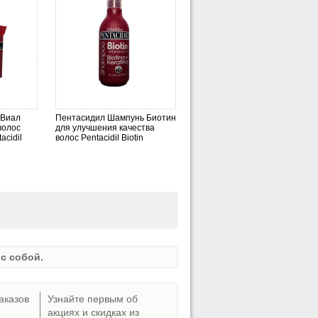
 Виал
Пентасидил Шампунь Биотин
волос
для улучшения качества
acidil
волос Pentacidil Biotin
с собой.
аказов
Узнайте первым об
акциях и скидках из