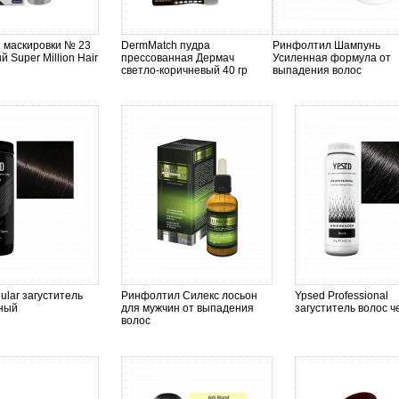
 маскировки № 23
DermMatch пудра
Ринфолтил Шампунь
 Super Million Hair
прессованная Дермач
Усиленная формула от
светло-коричневый 40 гр
выпадения волос
ular загуститель
Ринфолтил Силекс лосьон
Ypsed Professional
рный
для мужчин от выпадения
загуститель волос 
волос