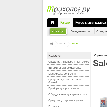
Каталог
Консультация доктора
Выпадение волос
Стимуля
БРЕНДЫ
SALE
SALE
Каталог
Сортирова
sa
Средства и препараты для волос
Витамины для роста волос
Маскировка облысения
Средства для роста ресниц и
бровей
Приборы для роста волос
Оборудование для диагностики
Средства ухода для мужчин
В отпуск