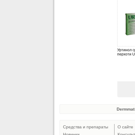
Уртинол с
перхоти Ur
Dermmat
Средства и препараты
О сайте
Новинки
Консуль