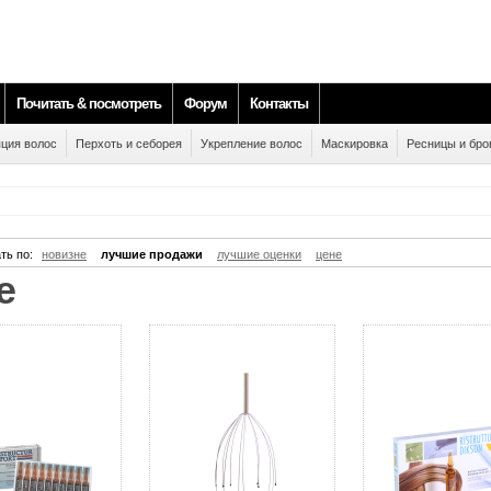
Почитать & посмотреть
Форум
Контакты
ция волос
Перхоть и себорея
Укрепление волос
Маскировка
Ресницы и бро
ть по:
новизне
лучшие продажи
лучшие оценки
цене
le