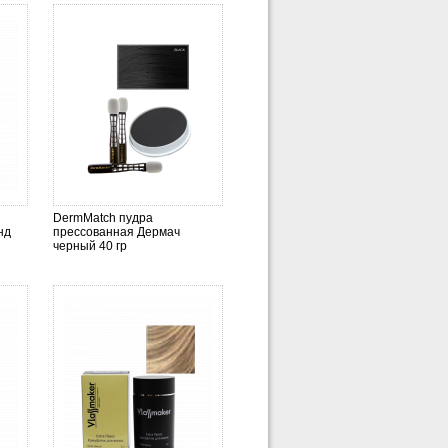
DermMatch пудра
нд
прессованная Дермач
черный 40 гр