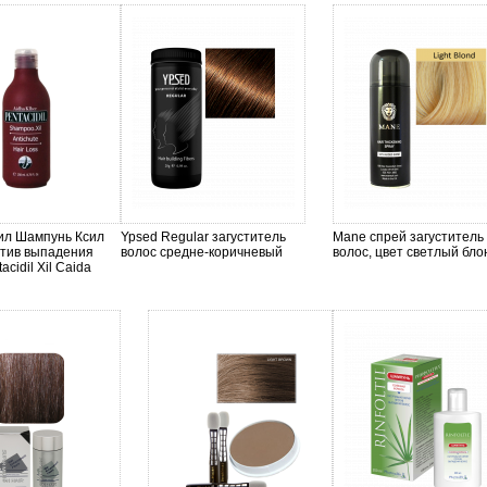
ил Шампунь Ксил
Ypsed Regular загуститель
Mane спрей загуститель
отив выпадения
волос средне-коричневый
волос, цвет светлый бло
acidil Xil Caida