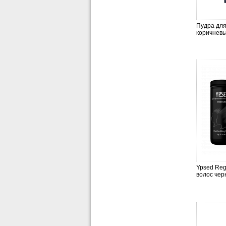
Пудра для
коричневый
Ypsed Reg
волос че