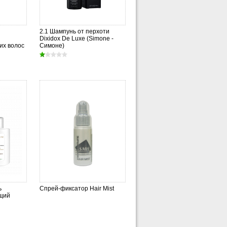
2.1 Шампунь от перхоти
Dixidox De Luxe (Simone -
их волос
Симоне)
ь
Спрей-фиксатор Hair Mist
щий