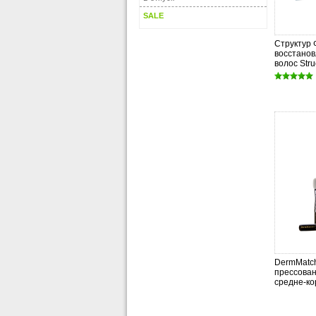
SALE
Структур 
восстанов
волос Stru
DermMatc
прессова
средне-ко