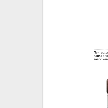
Пентасид
Каида пр
волос Pent