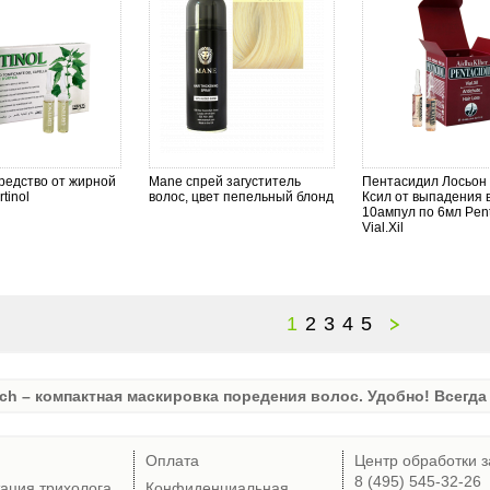
редство от жирной
Mane спрей загуститель
Пентасидил Лосьон
tinol
волос, цвет пепельный блонд
Ксил от выпадения 
10ампул по 6мл Pent
Vial.Xil
1
2
3
4
5
ch – компактная маскировка поредения волос. Удобно! Всегда 
Оплата
Центр обработки з
8 (495) 545-32-26
тация трихолога
Конфиденциальная