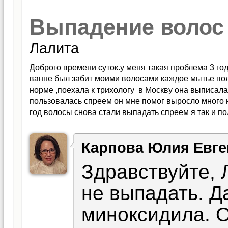
Выпадение волос
Лалита
Доброго времени суток.у меня такая проблема 3 го
ванне был забит моими волосами каждое мытье пол
норме ,поехала к трихологу в Москву она выписал
пользовалась спреем он мне помог выросло много 
год волосы снова стали выпадать спреем я так и п
принципе меня устраивает что есть сейчас ,сейчас 
чем -я хочу уйти миноксидила как мне это сделать п
Карпова Юлия Евге
Здравствуйте, 
не выпадать. Д
миноксидила. 