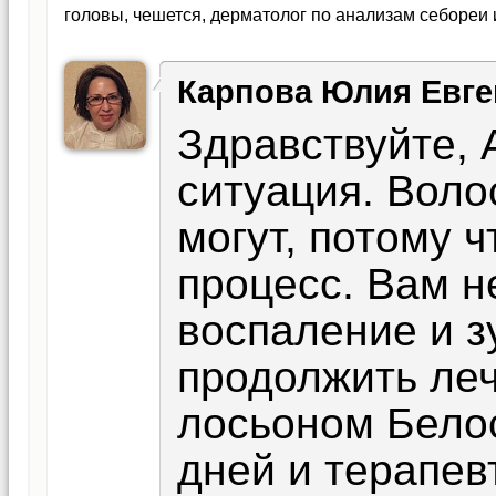
головы, чешется, дерматолог по анализам себореи 
абсолютно чистая. Подскажите, от чего могут выпад
зарасти проборы? Заранее, спасибо за Ваш ответ и
Карпова Юлия Евге
Здравствуйте, 
ситуация. Воло
могут, потому 
процесс. Вам н
воспаление и з
продолжить леч
лосьоном Белос
дней и терапев