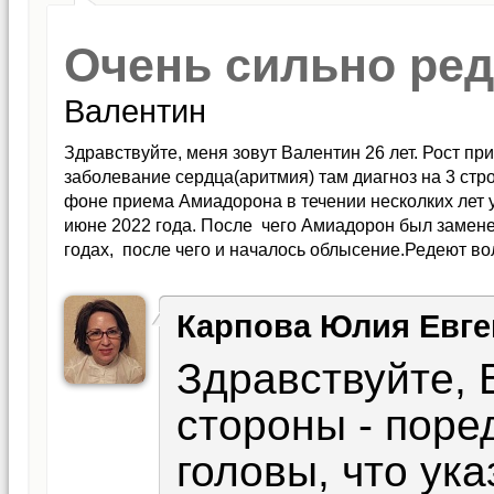
Очень сильно ре
Валентин
Здравствуйте, меня зовут Валентин 26 лет. Рост п
заболевание сердца(аритмия) там диагноз на 3 стр
фоне приема Амиадорона в течении несколких лет у
июне 2022 года. После чего Амиадорон был заменен
годах, после чего и началось облысение.Редеют во
2020 года. А с 2021 года я бы сказал без преувелич
сегодня в парикмахерской сказали что то типа абсо
Карпова Юлия Евге
поможете(подскажете) что делать. Может какие нибу
бы замедлить выпадение.
Здравствуйте, 
стороны - поре
головы, что ук