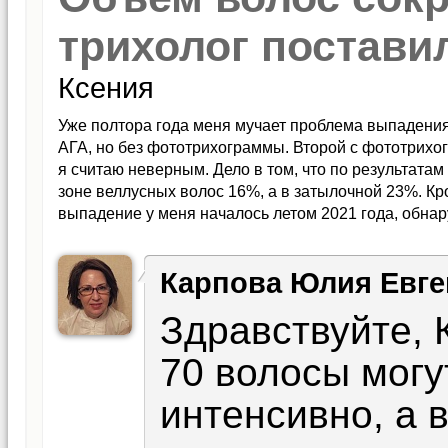
трихолог постави
Ксения
Уже полтора года меня мучает проблема выпадения 
АГА, но без фототрихограммы. Второй с фототрихо
я считаю неверным. Дело в том, что по результата
зоне веллусных волос 16%, а в затылочной 23%. Кро
выпадение у меня началось летом 2021 года, обнар
подняла, за время выпадения у меня отросла шапк
теперь этой шапки нет. Врач сказала, что дело в фер
Карпова Юлия Евге
выпавших волос я не вижу отросших новых. Сперед
(длина 2-3 см). Сейчас я пользуюсь микроксидилом 
Здравствуйте, 
пока не заметила, хотя наверное рано еще. Подска
количество веллуса может быть только при АГА?
70 волосы могу
интенсивно, а 