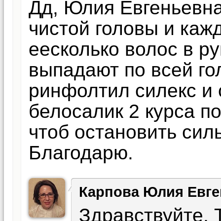
Дд, Юлия Евгеньевна
чистой головы и каж
еесколько волос в ру
выпадают по всей го
ринфолтил силекс и 
белосалик 2 курса по
чтоб остановить сил
Благодарю.
Карпова Юлия Евге
Здравствуйте, 