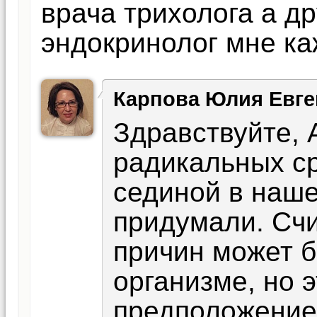
врача трихолога а др
эндокринолог мне ка
Карпова Юлия Евге
Здравствуйте, 
радикальных ср
сединой в наш
придумали. Счи
причин может б
организме, но э
предположение.