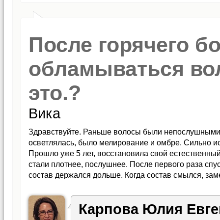
После горячего бо
обламываться во
это.?
Вика
Здравствуйте. Раньше волосы были непослушными, 
осветлялась, было мелирование и омбре. Сильно испо
Прошло уже 5 лет, восстановила свой естественный 
стали плотнее, послушнее. После первого раза спус
состав держался дольше. Когда состав смылся, зам
хорошо, а посередине немного не хватало. Думала,
Когда нанесли состав, то пустотело посередине как 
Карпова Юлия Евге
снова увидела пустоту посередине. Перестала дела
пользовалась, только феном. Уже как год не делаю 