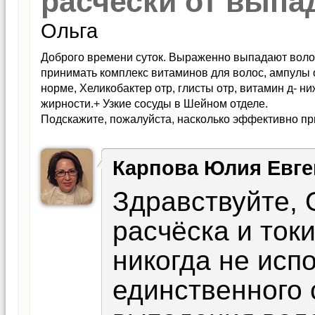
расчески от выпа
Ольга
Доброго времени суток. Выраженно выпадают волос
принимать комплекс витаминов для волос, ампулы 
норме, Хеликобактер отр, глисты отр, витамин д- н
жирности.+ Узкие сосуды в Шейном отделе.
Подскажите, пожалуйста, насколько эффективно п
расчески(Gezatone)? Что лучше? И есть ли смысл в 
средства еще порекомендуете от выпадения? Буду 
Карпова Юлия Евге
Здравствуйте, 
расчёска и ток
никогда не исп
единственного 