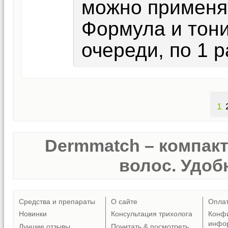
можно применя
Формула и тони
очереди, по 1 р
1
Dermmatch – компак
волос. Удобн
Средства и препараты
О сайте
Опла
Новинки
Консультация трихолога
Конф
инфо
Лучшие отзывы
Почитать & посмотреть