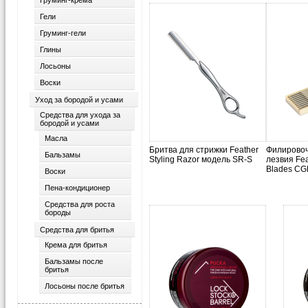
Груминг-крема
Гели
Груминг-гели
Глины
Лосьоны
Воски
Уход за бородой и усами
Средства для ухода за
бородой и усами
Масла
Бритва для стрижки Feather
Филирово
Бальзамы
Styling Razor модель SR-S
лезвия Fea
Blades CG
Воски
Пена-кондиционер
Средства для роста
бороды
Средства для бритья
Крема для бритья
Бальзамы после
бритья
Лосьоны после бритья