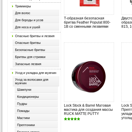
Триммеры
Для волос
Т-образная безопасная
Двуст
Для бороды и усов
бритва Feather Populat 800-
образ
1B со сменными лезвиями
81S, 1
Для носа и ушей
Опасные бритвы и лезвия
Опасные бритвы
Безопасные бритвы
Бритвы для стрижки
Запасные лезвия
Уход и укладка для мужчин
Уход за волосами для
мужчин
Шампуни
Кондиционеры
Пудры
Lock Stock & Barrel Матовая
Lock S
мастика для создания массы
Препт
Помады
RUCK MATTE PUTTY
уклад
утолщ
Мастики
Прептоники