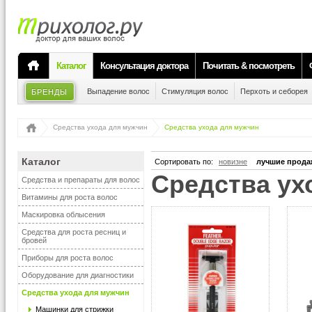
Каталог
Консультация доктора
Почитать & посмотреть
Выпадение волос
Стимуляция волос
Перхоть и себорея
БРЕНДЫ
Средства ухода для мужчин
Средства ухода для мужчин
Каталог
Сортировать по:
новизне
лучшие прода
средства у
Средства и препараты для волос
Витамины для роста волос
Маскировка облысения
Средства для роста ресниц и
бровей
Приборы для роста волос
Оборудование для диагностики
Средства ухода для мужчин
Машинки для стрижки