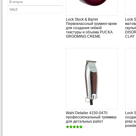
В отпуск
SALE
Lock Stock & Barrel
Lock S
Первоклассный груминг-крем
матов
для создания гибкой
скуль
текстуры и объема PUCKA
DISO
GROOMING CREME
CLAY
Wahl Detailer 4150-0470
Lock S
профессиональный триммер
созда
для детальных работ
prep a
powde