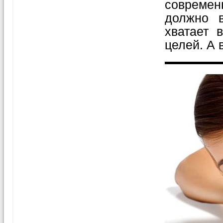
совреме
должно 
хватает 
целей. А в