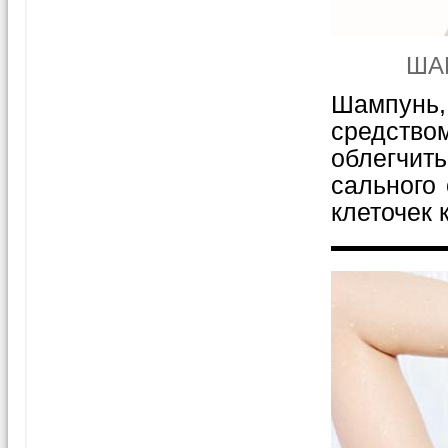
ША
Шампунь,
средство
облегчит
сального 
клеточек к