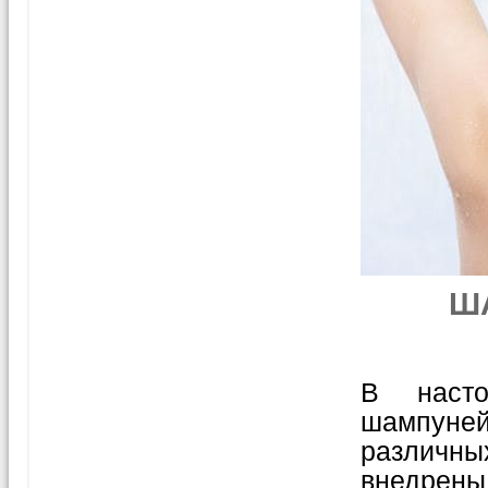
Ш
В насто
шампуней
различны
внедрен