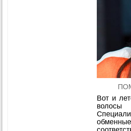
ПО
Вот и ле
волосы
Специал
обменн
соответст