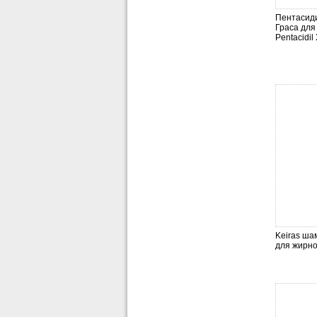
Пентасид
Граса для
Pentacidil 
Keiras ша
для жирно