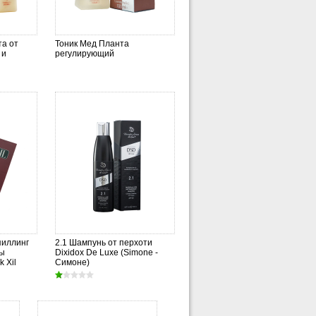
а от
Тоник Мед Планта
 и
регулирующий
пиллинг
2.1 Шампунь от перхоти
вы
Dixidox De Luxe (Simone -
 Xil
Симоне)