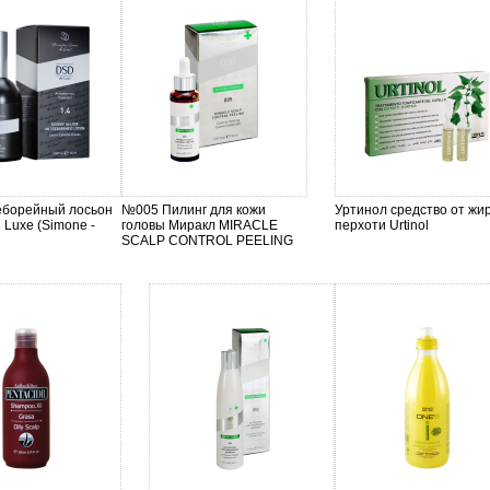
еборейный лосьон
№005 Пилинг для кожи
Уртинол средство от жи
 Luxe (Simone -
головы Миракл MIRACLE
перхоти Urtinol
SCALP CONTROL PEELING