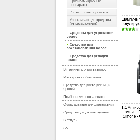
Противомикробные
препараты
Растительные средства
Шампунь 
Успокаивающие средства
(от раздражения)
регулиру
Средства для укрепления
волос
Средства для
восстановления волос
Средства для укладки
волос
Витамины для роста волос
Маскировка облысения
Средства для роста ресниц и
бровей
Приборы для роста волос
Оборудование для диагностики
1.1 Анти
шампунь D
Средства ухода для мужчин
(Simone -
В отпуск
SALE