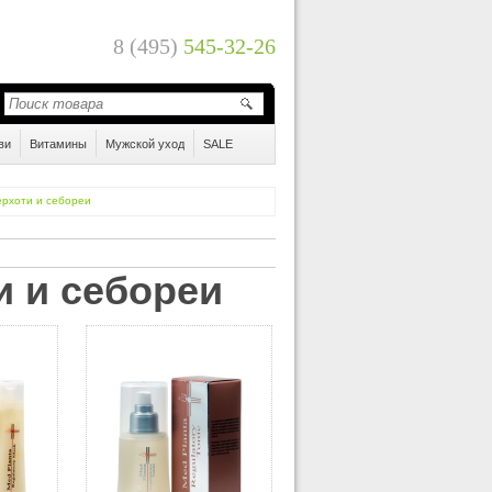
8 (495)
545-32-26
ви
Витамины
Мужской уход
SALE
ерхоти и себореи
и и себореи