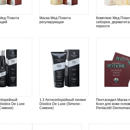
Мед Планта
Маска Мед Планта
Комплекс Мед Плант
ющий
регулирующая
себореи, дерматита
перхоти
себорейный
1.3 Антисеборейный пилинг
Пентасидил Маска-
ixidox De Luxe
Dixidox De Luxe (Simone -
Ксил для кожи голо
 Симоне)
Симоне)
Pentacidil Dermomask