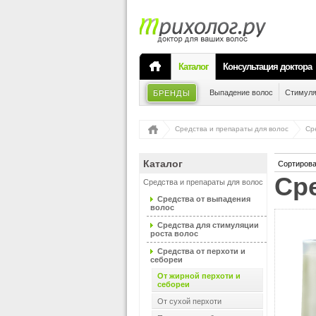
Каталог
Консультация доктора
Выпадение волос
Стимуля
БРЕНДЫ
Средства и препараты для волос
Ср
Каталог
Сортирова
С
Средства и препараты для волос
Средства от выпадения
волос
Средства для стимуляции
роста волос
Средства от перхоти и
себореи
От жирной перхоти и
себореи
От сухой перхоти