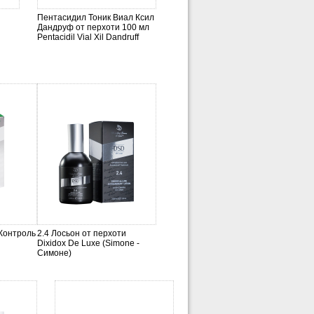
Пентасидил Тоник Виал Ксил
Дандруф от перхоти 100 мл
Pentacidil Vial Xil Dandruff
Контроль
2.4 Лосьон от перхоти
Dixidox De Luxe (Simone -
Симоне)