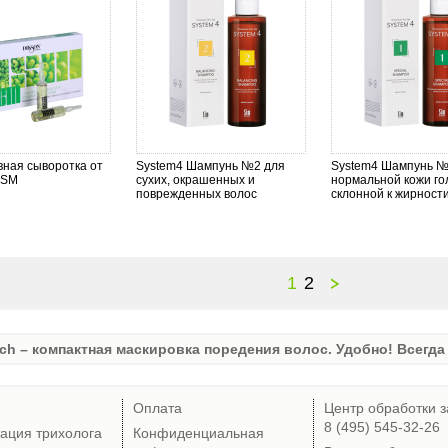
ная сыворотка от
System4 Шампунь №2 для
System4 Шампунь №
DSM
сухих, окрашенных и
нормальной кожи го
поврежденных волос
склонной к жирност
1
2
ch – компактная маскировка поредения волос. Удобно! Всегда 
Оплата
Центр обработки з
8 (495) 545-32-26
тация трихолога
Конфиденциальная