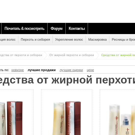
Почитать & посмотреть
Форум
Контакты
ция волос
Перхоть и себорея
Укрепление волос
Маскировка
Ресницы и бро
едства от перхоти и себореи
От жирной перхоти и себореи
Средства от жирной п
ть по:
новизне
лучшие продажи
лучшие оценки
цене
редства от жирной перхот