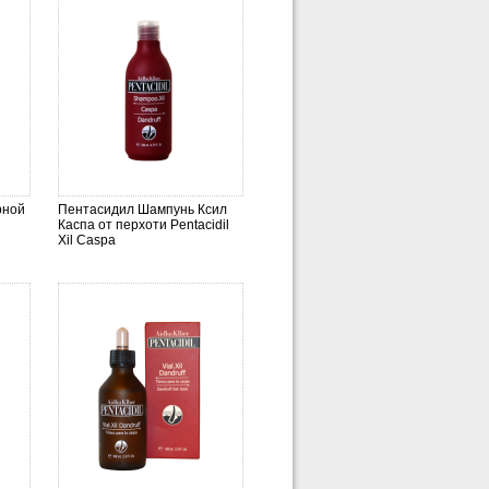
рной
Пентасидил Шампунь Ксил
Каспа от перхоти Pentacidil
Xil Caspa