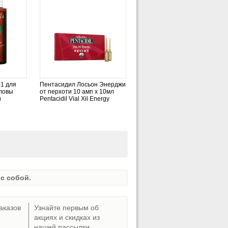
1 для
Пентасидил Лосьон Энерджи
ловы
от перхоти 10 амп х 10мл
и
Pentacidil Vial Xil Energy
с собой.
аказов
Узнайте первым об
акциях и скидках из
нашей рассылки