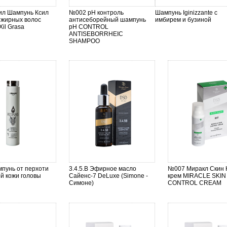
ил Шампунь Ксил
№002 pH контроль
Шампунь Iginizzante с
 жирных волос
антисеборейный шампунь
имбирем и бузиной
Xil Grasa
pH CONTROL
ANTISEBORRHEIC
SHAMPOO
мпунь от перхоти
3.4.5.B Эфирное масло
№007 Миракл Скин 
й кожи головы
Сайенс-7 DeLuxe (Simone -
крем MIRACLE SKIN
Симоне)
CONTROL CREAM