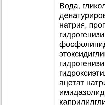
Вода, глико
денатуриров
натрия, про
гидрогенизи
фосфолипид
этоксидигли
гидрогенизи
гидроксиэт
ацетат натр
имидазолид
каприлилгли