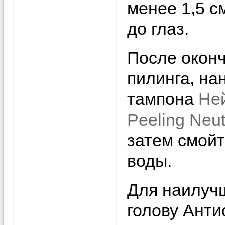
менее 1,5 с
до глаз.
После окон
пилинга, на
тампона
Ней
Peeling Neut
затем смой
воды.
Для наилучш
голову Ант