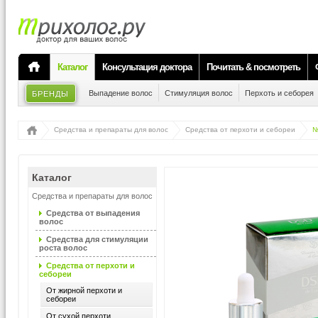
Каталог
Консультация доктора
Почитать & посмотреть
Выпадение волос
Стимуляция волос
Перхоть и себорея
БРЕНДЫ
Средства и препараты для волос
Средства от перхоти и себореи
№
Каталог
Средства и препараты для волос
Средства от выпадения
волос
Средства для стимуляции
роста волос
Средства от перхоти и
себореи
От жирной перхоти и
себореи
От сухой перхоти