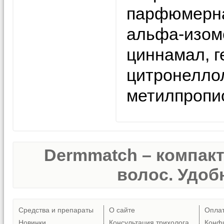
парфюмерна
альфа-изоме
циннамал, г
цитронелло
метилпропио
Dermmatch – компак
волос. Удобн
Средства и препараты
О сайте
Опла
Новинки
Консультация трихолога
Конф