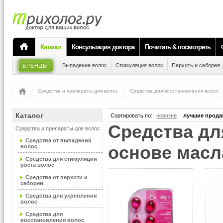
Каталог
Консультация доктора
Почитать & посмотреть
Выпадение волос
Стимуляция волос
Перхоть и себорея
БРЕНДЫ
Средства и препараты для волос
Средства для восстановления волос
Каталог
Сортировать по:
новизне
лучшие прода
Средства для восстановления волос, на
Средства и препараты для волос
Средства от выпадения
основе масл
волос
Средства для стимуляции
роста волос
Средства от перхоти и
себореи
Средства для укрепления
волос
Средства для
восстановления волос