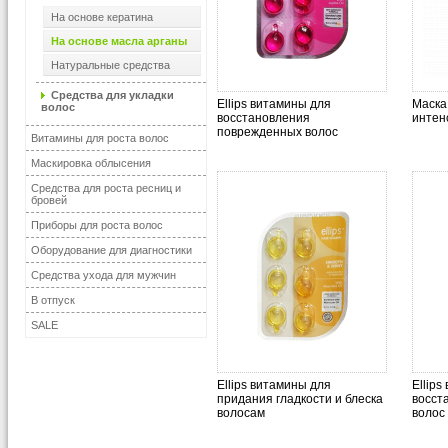
На основе кератина
На основе масла арганы
Натуральные средства
Средства для укладки
Ellips витамины для
Маска 
волос
восстановления
интен
поврежденных волос
Витамины для роста волос
Маскировка облысения
Средства для роста ресниц и
бровей
Приборы для роста волос
Оборудование для диагностики
Средства ухода для мужчин
В отпуск
SALE
Ellips витамины для
Ellips
придания гладкости и блеска
восст
волосам
волос