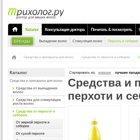
Каталог
Консультация доктора
Почитать & посмотреть
Выпадение волос
Стимуляция волос
Перхоть и себорея
БРЕНДЫ
Средства и препараты для волос
Средства от перхоти и себореи
С
Каталог
Сортировать по:
новизне
лучшие прода
Средства и препараты для волос от
Средства и препараты для волос
Средства от выпадения
перхоти и с
волос
Средства для стимуляции
роста волос
Средства от перхоти и
себореи
От жирной перхоти и
себореи
От сухой перхоти