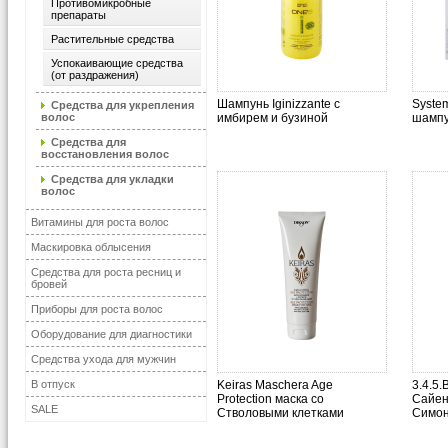
Противомикробные
препараты
Растительные средства
Успокаивающие средства
(от раздражения)
Шампунь Iginizzante с
Syste
Средства для укрепления
волос
имбирем и бузиной
шампу
Средства для
восстановления волос
Средства для укладки
волос
Витамины для роста волос
Маскировка облысения
Средства для роста ресниц и
бровей
Приборы для роста волос
Оборудование для диагностики
Средства ухода для мужчин
В отпуск
Keiras Maschera Age
3.4.5
Protection маска со
Сайен
SALE
Стволовыми клетками
Симон