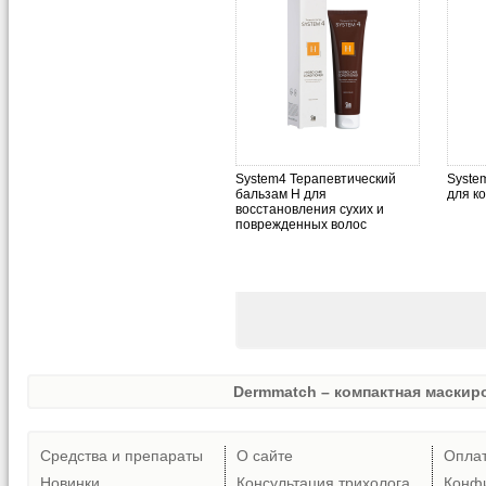
System4 Терапевтический
Syste
бальзам H для
для к
восстановления сухих и
поврежденных волос
Dermmatch – компактная маскиро
Средства и препараты
О сайте
Опла
Новинки
Консультация трихолога
Конф