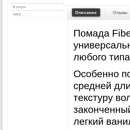
В отпуск
Описание
Отзывы
SALE
Помада Fibe
универсальн
любого типа
Особенно по
средней дл
текстуру во
законченный
легкий вани