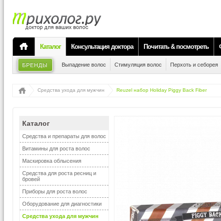
Каталог
Консультация доктора
Почитать & посмотреть
Выпадение волос
Стимуляция волос
Перхоть и себорея
БРЕНДЫ
Средства ухода для мужчин
Reuzel набор Holiday Piggy Back Fiber
Каталог
Средства и препараты для волос
Витамины для роста волос
Маскировка облысения
Средства для роста ресниц и
бровей
Приборы для роста волос
Оборудование для диагностики
Средства ухода для мужчин