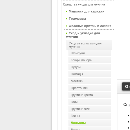
Средства ухода для мужчин
Машинки для стрижки
Триммеры
Опасные бритвы и лезвия
Уход и укладка для
мужчин
Уход за волосами для
мужчин
Шампуни
Кондиционеры
Пудры
Помады
Мастики
О
Прептоники
Груминг-крема
Гели
Спр
Груминг-гели
Глины
Лосьоны
Воски