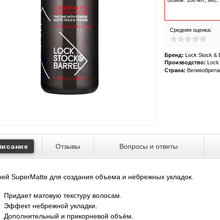
объем:
100
мл., вес:
Средняя оценка:
Бренд:
Lock Stock & B
Производство:
Lock 
Страна:
Великобрита
писание
Отзывы
Вопросы и ответы
ей SuperMatte для создания объема и небрежных укладок.
Придает матовую текстуру волосам.
Эффект небрежной укладки.
Дополнительный и прикорневой объём.