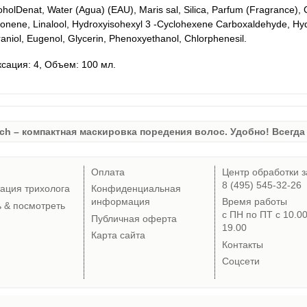
oholDenat, Water (Agua) (EAU), Maris sal, Silica, Parfum (Fragrance), Ci
onene, Linalool, Hydroxyisohexyl 3 -Cyclohexene Carboxaldehyde, Hydr
aniol, Eugenol, Glycerin, Phenoxyethanol, Chlorphenesil.
сация: 4, Объем: 100 мл.
ch – компактная маскировка поредения волос. Удобно! Всегда 
Оплата
Центр обработки з
8 (495) 545-32-26
тация трихолога
Конфиденциальная
информация
Время работы
ь & посмотреть
с ПН по ПТ с 10.0
Публичная оферта
19.00
Карта сайта
Контакты
Соцсети