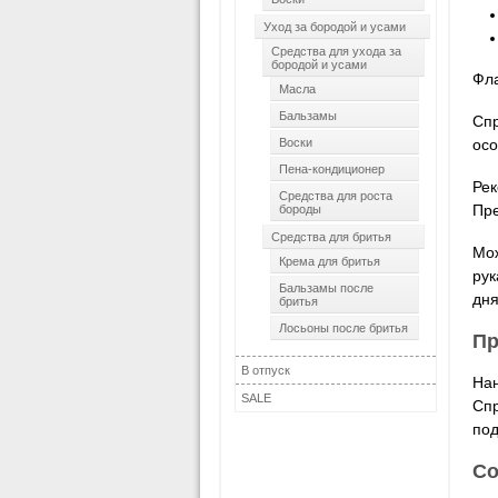
Уход за бородой и усами
Средства для ухода за
бородой и усами
Фла
Масла
Бальзамы
Спр
Воски
осо
Пена-кондиционер
Рек
Средства для роста
Пре
бороды
Средства для бритья
Мож
Крема для бритья
рук
Бальзамы после
дня
бритья
Лосьоны после бритья
Пр
В отпуск
Нан
SALE
Спр
под
Со