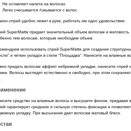
Не оставляет налета на волосах.
Легко счесывается /смывается с волос.
кон-спрей удобно лежит в руке, работать им одно удовольствие.
ей SuperMatte придает значительный объем волосам и матовость.
бенно тем волосам, которым необходим объем.
омендуем использовать спрей SuperMatte для создания структурных
сли" и четких укладок в стиле "Площадка". Нанесите на влажные 
но придать волосам эффект небрежной укладки, нанесите спрей н
ами. Волосы выглядят естественно и свободно, при этом сохраняю
.
именение
есите средство на влажные волосы и высушите феном, придавая 
ей гарантирует среднюю и сильную степень фиксации и позволяет
вижную укладку. При высыхании дает волосам матовый блеск.
став