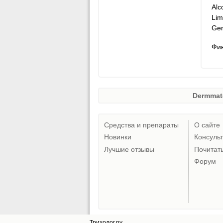
Alc
Lim
Ger
Фик
Dermmat
Средства и препараты
О сайте
Новинки
Консуль
Лучшие отзывы
Почитат
Форум
Трихолог.ру