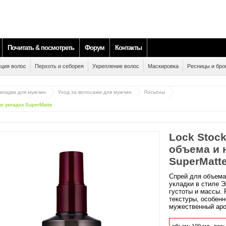
Почитать & посмотреть
Форум
Контакты
ция волос
Перхоть и себорея
Укрепление волос
Маскировка
Ресницы и бро
укладка для мужчин
Уход за волосами для мужчин
Лосьоны
ых укладок SuperMatte
Lock Stock
объема и 
SuperMatt
Спрей для объема
укладки в стиле 
густоты и массы.
текстуры, особенн
мужественный аро