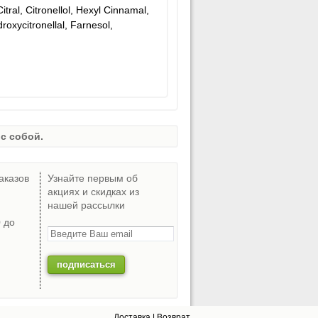
tral, Citronellol, Hexyl Cinnamal,
oxycitronellal, Farnesol,
с собой.
аказов
Узнайте первым об
акциях и скидках из
нашей рассылки
0 до
Доставка
|
Возврат