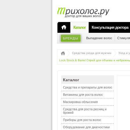
Каталог
Консультация доктора
Выпадение волос
Стимуля
БРЕНДЫ
Средства ухода для мужчин
Уход и 
Lock Stock & Barrel Спрей для объема и небрежн
Каталог
Средства и препараты для волос
Витамины для роста волос
Маскировка облысения
Средства для роста ресниц и
бровей
Приборы для роста волос
Оборудование для диагностики