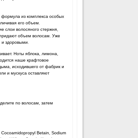
 формула из комплекса особых
еличивая его объем.
ие слои волосяного стержня,
 придают объем волосам. Уже
 и здоровыми.
ивает. Ноты яблока, лимона,
ходится наше крафтовое
дыма, исходившего от фабрик и
или и мускуса оставляют
делите по волосам, затем
, Cocoamidopropyl Betain, Sodium