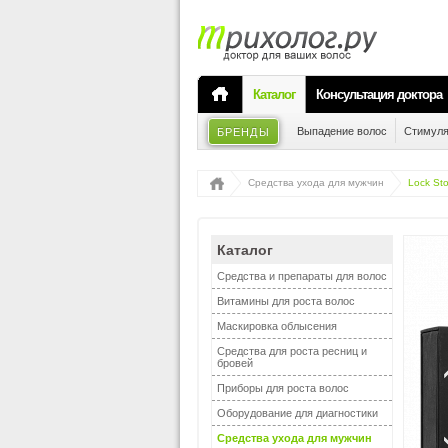
Каталог
Консультация доктора
Выпадение волос
Стимуля
БРЕНДЫ
Средства ухода для мужчин
Lock St
Каталог
Средства и препараты для волос
Витамины для роста волос
Маскировка облысения
Средства для роста ресниц и
бровей
Приборы для роста волос
Оборудование для диагностики
Средства ухода для мужчин