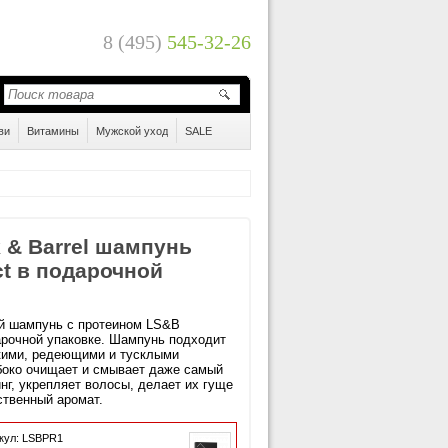
8 (495)
545-32-26
ви
Витамины
Мужской уход
SALE
 & Barrel шампунь
ct в подарочной
 шампунь с протеином LS&B
арочной упаковке. Шампунь подходит
кими, редеющими и тусклыми
боко очищает и смывает даже самый
нг, укрепляет волосы, делает их гуще
ственный аромат.
кул: LSBPR1