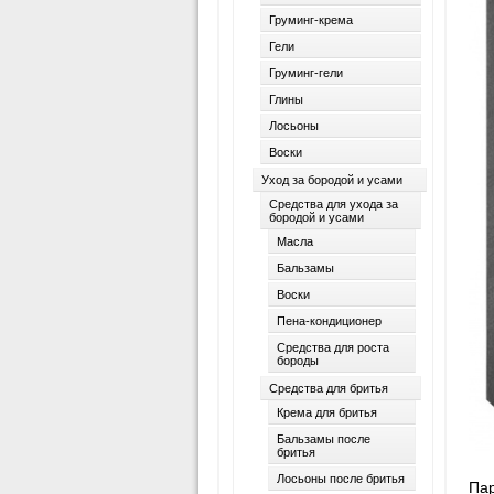
Груминг-крема
Гели
Груминг-гели
Глины
Лосьоны
Воски
Уход за бородой и усами
Средства для ухода за
бородой и усами
Масла
Бальзамы
Воски
Пена-кондиционер
Средства для роста
бороды
Средства для бритья
Крема для бритья
Бальзамы после
бритья
Лосьоны после бритья
Пар