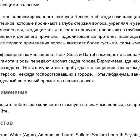
деющими волосами.
остав парфюмированного шампуня Reconstruct входит очищающая
теинов, которые проникают в глубь стержня волоса, укрепляя и ув
нокислоты, входящие также в состав продукта, проникают в глубок
епляя и делая его прочным. Гидролизованные протеины пшеницы
ле первого применения волосы выглядят более густыми, сильными
фюмерная композиция от Lock Stock & Barrel восхищает и завораж
гамота и розы передают аромат садов города Бирмингема, где на
изводство. Ноты пачули и тика пробуждают ассоциации с запахом 
терских, некогда господствовавших в городе. Ноты лабданума, ван
адочный восточный аромат на ваших волосах.
именение
есите небольшое количество шампуня на влажные волосы, распре
йте.
став
тав: Water (Agua), Ammonium Laurel Sulfate, Sodium Laureth Silylate