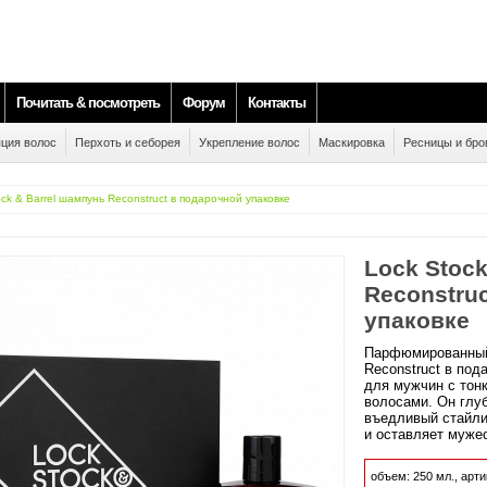
Почитать & посмотреть
Форум
Контакты
ция волос
Перхоть и себорея
Укрепление волос
Маскировка
Ресницы и бро
ock & Barrel шампунь Reconstruct в подарочной упаковке
Lock Stock
Reconstru
упаковке
Парфюмированный
Reconstruct в под
для мужчин с тон
волосами. Он глу
въедливый стайли
и оставляет муже
объем:
250
мл.,
арти