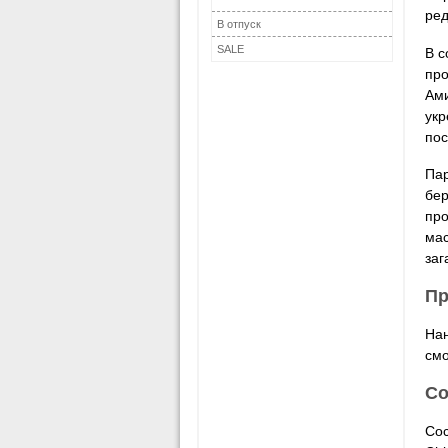
ре
В отпуск
SALE
В с
про
Ами
укр
пос
Пар
бер
про
мас
заг
Пр
Нан
смо
Со
Сос