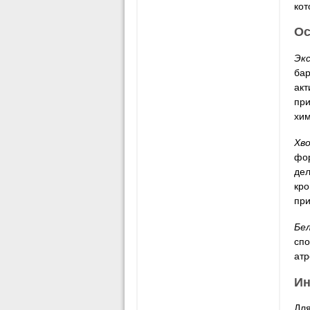
кот
Ос
Эк
бар
акт
при
хи
Хв
фор
дел
кро
при
Бе
спо
атр
Ин
Для