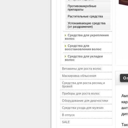
Противомикробные
препараты
Растительные средства
Успокаивающие средства
(от раздражения)
Средства для укрепления
волос
Средства для
восстановления волос
Средства для укладки
волос
Витамины для роста волос
Маскировка облысения
О
Средства для роста ресниц и
бровей
Приборы для роста волос
Амп
Оборудование для диагностики
кар
ант
Средства ухода для мужчин
диг
В отпуск
SALE
Так