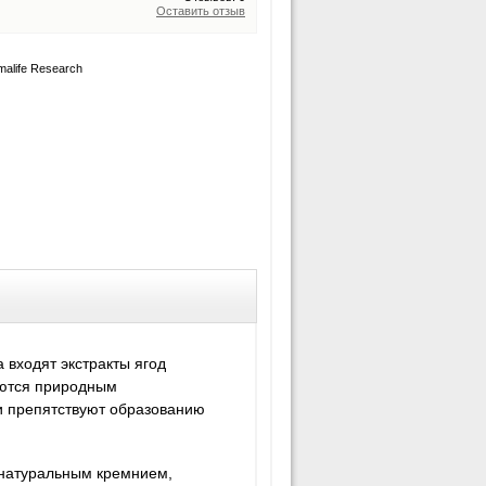
Оставить отзыв
alife Research
 входят экстракты ягод
яются природным
и препятствуют образованию
с натуральным кремнием,