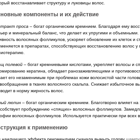
орый восстанавливает структуру и луковицы волос.
новные компоненты и их действие
стракт проса
– богат органическим кремнием. Благодаря ему вос
ьер и минеральный баланс, что делает их упругими и объемными.
ивность волосяных фолликулов, ускоряет обновление их клеток и с
меняется в препаратах, способствующих восстановлению волос у
миотерапию.
ощ полевой
– богат кремниевыми кислотами, укрепляет волосы и с
мированию кератина, обладает ранозаживляющими и противовосп
ает его незаменимым при проблемах кожи волосистой части голов
вообращение в тканях волосяного скальпа. Снижает избыточное в
водит в норму жирность волос.
лый люпин
– богат органическим кремнием. Благотворно влияет на
собствует пробуждению «спящих» волосяных фолликулов. Замедл
офии волосяных фолликулов. Используется практически при всех 
струкция к применению
 наилучшего эффекта рекомендуем сначала вымыть голову
шампу