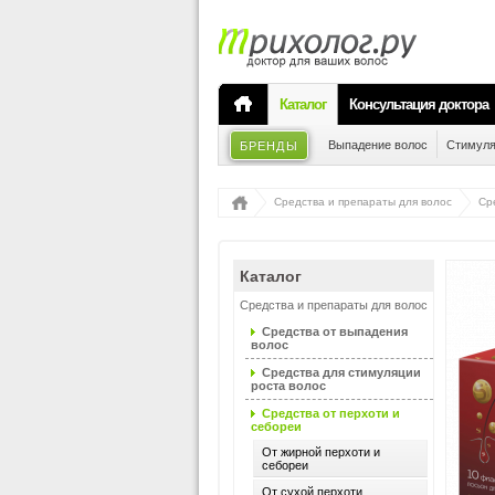
Каталог
Консультация доктора
Выпадение волос
Стимуля
БРЕНДЫ
Средства и препараты для волос
Ср
Каталог
Средства и препараты для волос
Средства от выпадения
волос
Средства для стимуляции
роста волос
Средства от перхоти и
себореи
От жирной перхоти и
себореи
От сухой перхоти