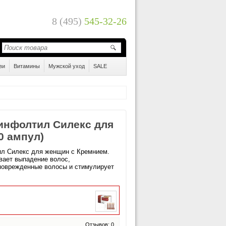
8 (495)
545-32-26
ви
Витамины
Мужской уход
SALE
нфолтил Силекс для
0 ампул)
л Силекс для женщин с Кремнием.
вает выпадение волос,
поврежденные волосы и стимулирует
Отзывов: 0