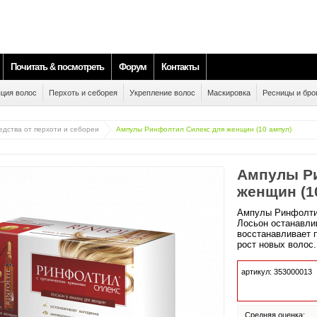
Почитать & посмотреть
Форум
Контакты
ция волос
Перхоть и себорея
Укрепление волос
Маскировка
Ресницы и бро
едства от перхоти и себореи
Ампулы Ринфолтил Силекс для женщин (10 ампул)
Ампулы Ри
женщин (1
Ампулы Ринфолти
Лосьон останавли
восстанавливает 
рост новых волос.
артикул: 353000013
Средняя оценка: