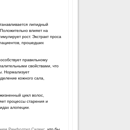
станавливается липидный
 Положительно влияет на
тимулирует рост. Экстракт проса
 пациентов, прошедших
пособствует правильному
алительными свойствами, что
ы. Нормализует
ыделение кожного сала,
 жизненный цикл волос,
яет процессы старения и
видах алопеции.
нем Ринфолтил Силекс
, что бы