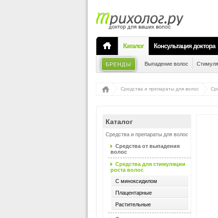
Каталог
Консультация доктора
Выпадение волос
Стимуля
БРЕНДЫ
Средства и препараты для волос
Ср
Каталог
Средства и препараты для волос
Средства от выпадения
волос
Средства для стимуляции
роста волос
С миноксидилом
Плацентарные
Растительные