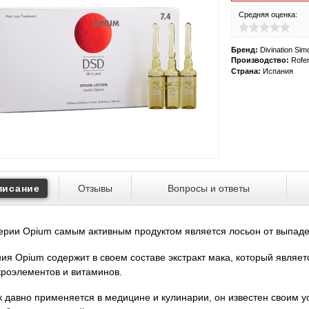
Средняя оценка:
Бренд:
Divination Si
Производство:
Rofer
Страна:
Испания
писание
Отзывы
Вопросы и ответы
ерии Opium самым активным продуктом является лосьон от выпаден
ия Opium содержит в своем составе экстракт мака, который являе
роэлементов и витаминов.
 давно применяется в медицине и кулинарии, он известен своим 