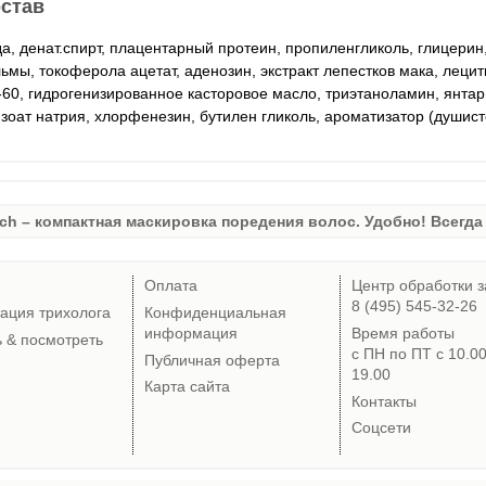
став
а, денат.спирт, плацентарный протеин, пропиленгликоль, глицерин
ьмы, токоферола ацетат, аденозин, экстракт лепестков мака, леци
-60, гидрогенизированное касторовое масло, триэтаноламин, янтар
зоат натрия, хлорфенезин, бутилен гликоль, ароматизатор (душист
ch – компактная маскировка поредения волос. Удобно! Всегда 
Оплата
Центр обработки з
8 (495) 545-32-26
тация трихолога
Конфиденциальная
информация
Время работы
ь & посмотреть
с ПН по ПТ с 10.0
Публичная оферта
19.00
Карта сайта
Контакты
Соцсети