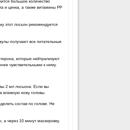
жится большое количество
та и цинка, а также витамины РР
му этот лосьон рекомендуется
кулы получают все питательные
стерона, которые нейтрализуют
енее чувствительными к нему.
вы 2 мл лосьона. Если вы
а влажную кожу головы.
елить состав по голове. Не
, а через 10 минут маскировку.