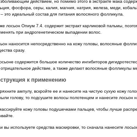
зболивающим действием, но помимо этого в экстракте мака содер
ьция, фосфора, серы, калия, магния, натрия, железа, меди, кобаль
 – это идеальный состав для питания волосяного фолликула.
же лосьон Опиум 7.4. содержит экстракт карликовой пальмы, поэто
менять при андрогенетическом выпадении волос.
ьон наносится непосредственно на кожу головы, волосяные фолли
ества сразу.
осьоне содержится большое количество ингибиторов дигидротесте
 отрицательное действие, а также делают волосяные фолликулы м
струкция к применению
ряхните ампулу, вскройте ее и нанесите на чистую сухую кожу голо
ыли голову, то подсушите волосы полотенцем и нанесите лосьон н
ассируйте кожу головы подушечками пальцев, чтобы лучше распред
вайте.
и вы используете средства маскировки, то сначала нанесите лосьон