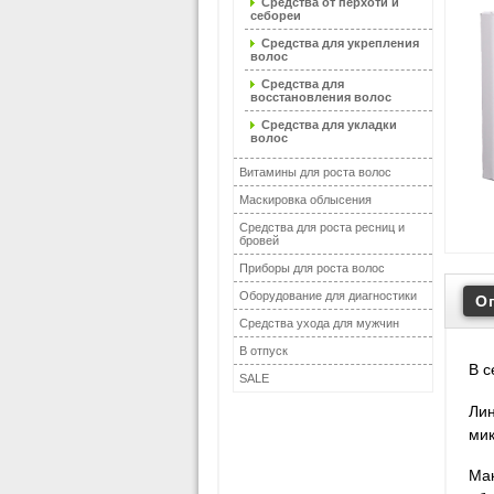
Средства от перхоти и
себореи
Средства для укрепления
волос
Средства для
восстановления волос
Средства для укладки
волос
Витамины для роста волос
Маскировка облысения
Средства для роста ресниц и
бровей
Приборы для роста волос
Оборудование для диагностики
О
Средства ухода для мужчин
В отпуск
В с
SALE
Лин
мик
Мак