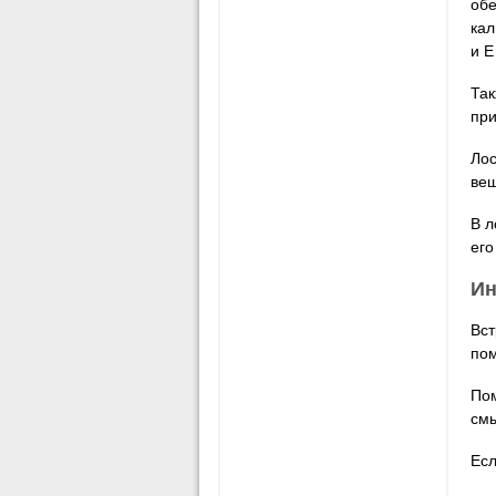
обе
кал
и Е
Так
при
Лос
вещ
В л
его
Ин
Вст
пом
Пом
смы
Есл