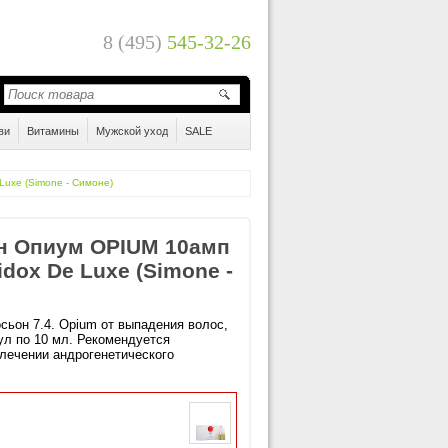
8 (495)
545-32-26
ви
Витамины
Мужской уход
SALE
Luxe (Simone - Симоне)
он Опиум OPIUM 10амп
idox De Luxe (Simone -
осьон 7.4. Opium от выпадения волос,
ул по 10 мл. Рекомендуется
 лечении андрогенетического