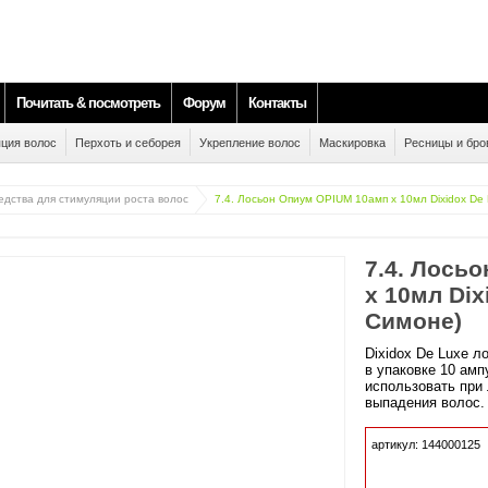
Почитать & посмотреть
Форум
Контакты
ция волос
Перхоть и себорея
Укрепление волос
Маскировка
Ресницы и бро
едства для стимуляции роста волос
7.4. Лосьон Опиум OPIUM 10амп х 10мл Dixidox De 
7.4. Лось
х 10мл Dix
Симоне)
Dixidox De Luxe л
в упаковке 10 амп
использовать при
выпадения волос.
артикул: 144000125