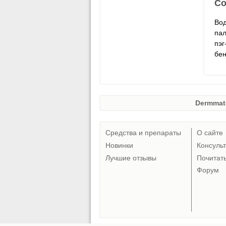
Со
Вод
пал
пэг
бен
Dermmat
Средства и препараты
О сайте
Новинки
Консуль
Лучшие отзывы
Почитат
Форум